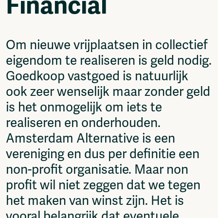
Financial
Video
Podcasts
Music
Network
Om nieuwe vrijplaatsen in collectief
About
eigendom te realiseren is geld nodig.
Contact
Goedkoop vastgoed is natuurlijk
Subscribe
ook zeer wenselijk maar zonder geld
Jobs / Internships
Join
is het onmogelijk om iets te
Shop
realiseren en onderhouden.
Donate
Amsterdam Alternative is een
Advertise
Solidariteitsfonds
vereniging en dus per definitie een
non-profit organisatie. Maar non
Projects
Ventilator Cinema
profit wil niet zeggen dat we tegen
Anderworld Records
het maken van winst zijn. Het is
Rad-Ish
vooral belangrijk dat eventuele
Webdocu Collectief Eigendom