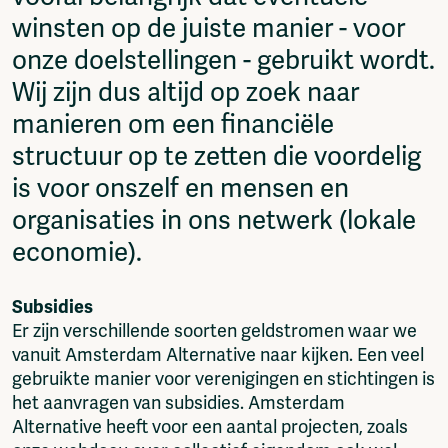
Fragmenta
winsten op de juiste manier - voor
Vrij Beton
onze doelstellingen - gebruikt wordt.
Vrije Ruimte festival
Wij zijn dus altijd op zoek naar
AADE
AA Talks
manieren om een financiële
Ringfeest
structuur op te zetten die voordelig
AA Academy
is voor onszelf en mensen en
Members
organisaties in ons netwerk (lokale
Log in to portal
economie).
CMS for venues
Subsidies
Er zijn verschillende soorten geldstromen waar we
vanuit Amsterdam Alternative naar kijken. Een veel
gebruikte manier voor verenigingen en stichtingen is
het aanvragen van subsidies. Amsterdam
Alternative heeft voor een aantal projecten, zoals