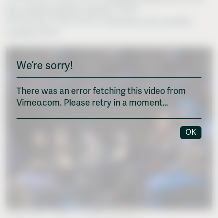
jaar onderhandelen misluk
t (2025)
Amsterdam Alternative:
Interview met Caroline
Combé
(2025)
We’re sorry!
There was an error fetching this video from
Vimeo.com. Please retry in a moment…
OK