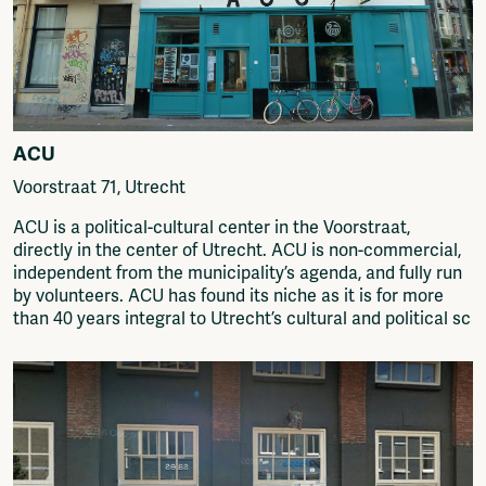
Media
Fragmenta
Vrij Beton
World
Vrije Ruimte festival
Free spaces
AADE
Housing
AA Talks
Media
Ringfeest
ACU
Squats
AA Academy
Voorstraat 71, Utrecht
Submit
Members
ACU is a political-cultural center in the Voorstraat,
If you know of space, organisation, platform.
Log in to portal
directly in the center of Utrecht. ACU is non-commercial,
colelctive that should be added to our network
CMS for venues
independent from the municipality’s agenda, and fully run
then please send it to:
by volunteers. ACU has found its niche as it is for more
info@amsterdamalternative.nl
than 40 years integral to Utrecht’s cultural and political sc