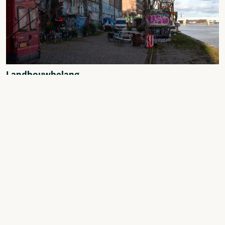
Landbouwbelang
Biesenwal 3, Maastricht
Aan de oever van de Maas in het Boschstraatkwartier
waakt een grote metalen draak over de ingang van een
oud graanpakhuis. Tot een aantal jaren geleden stond er
in grote letters “Landbouwbelang” te lezen op de zijkant.
Tegenwoordig is deze zijde van het gebouw ingepakt met
een groot groe