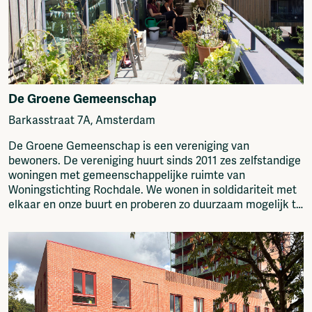
Media
Fragmenta
Vrij Beton
World
Vrije Ruimte festival
Free spaces
AADE
Housing
AA Talks
Media
Ringfeest
De Groene Gemeenschap
Squats
AA Academy
Barkasstraat 7A, Amsterdam
Submit
Members
De Groene Gemeenschap is een vereniging van
If you know of space, organisation, platform.
Log in to portal
bewoners. De vereniging huurt sinds 2011 zes zelfstandige
colelctive that should be added to our network
CMS for venues
woningen met gemeenschappelijke ruimte van
then please send it to:
Woningstichting Rochdale. We wonen in soldidariteit met
info@amsterdamalternative.nl
elkaar en onze buurt en proberen zo duurzaam mogelijk te
leven. We bestieren een kleine buurtwoonka