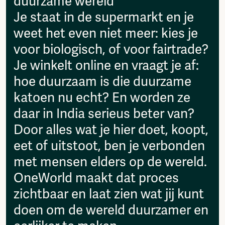
duurzame wereld
then please send it to:
Fragmenta
info@amsterdamalternative.nl
Je staat in de supermarkt en je
Vrij Beton
weet het even niet meer: kies je
Vrije Ruimte festival
AADE
voor biologisch, of voor fairtrade?
AA Talks
Je winkelt online en vraagt je af:
Ringfeest
hoe duurzaam is die duurzame
AA Academy
katoen nu echt? En worden ze
Members
daar in India serieus beter van?
Log in to portal
CMS for venues
Door alles wat je hier doet, koopt,
eet of uitstoot, ben je verbonden
met mensen elders op de wereld.
OneWorld maakt dat proces
zichtbaar en laat zien wat jij kunt
doen om de wereld duurzamer en