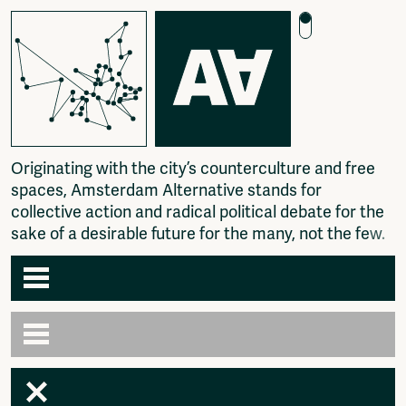
O
r
i
g
i
n
a
t
i
n
g
w
i
t
h
t
h
e
c
i
t
y
’
s
c
o
u
n
t
e
r
c
u
l
t
u
r
e
a
n
d
f
r
e
e
s
p
a
c
e
s
,
A
m
s
t
e
r
d
a
m
A
l
t
e
r
n
a
t
i
v
e
s
t
a
n
d
s
f
o
r
c
o
l
l
e
c
t
i
v
e
a
c
t
i
o
n
a
n
d
r
a
d
i
c
a
l
p
o
l
i
t
i
c
a
l
d
e
b
a
t
e
f
o
r
t
h
e
s
a
k
e
o
f
a
d
e
s
i
r
a
b
l
e
f
u
t
u
r
e
f
o
r
t
h
e
m
a
n
y
,
n
o
t
t
h
e
f
e
w
.
Agenda
Articles
Newspaper
Amsterdam
Photography
AA venues