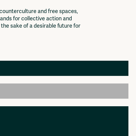
c
o
u
n
t
e
r
c
u
l
t
u
r
e
a
n
d
f
r
e
e
s
p
a
c
e
s
,
a
n
d
s
f
o
r
c
o
l
l
e
c
t
i
v
e
a
c
t
i
o
n
a
n
d
t
h
e
s
a
k
e
o
f
a
d
e
s
i
r
a
b
l
e
f
u
t
u
r
e
f
o
r
Members
Log in to portal
CMS for venues
, organisation, platform. colelctive that should be
k then please send it to: