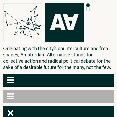
O
r
i
g
i
n
a
t
i
n
g
w
i
t
h
t
h
e
c
i
t
y
’
s
c
o
u
n
t
e
r
c
u
l
t
u
r
e
a
n
d
f
r
e
e
s
p
a
c
e
s
,
A
m
s
t
e
r
d
a
m
A
l
t
e
r
n
a
t
i
v
e
s
t
a
n
d
s
f
o
r
c
o
l
l
e
c
t
i
v
e
a
c
t
i
o
n
a
n
d
r
a
d
i
c
a
l
p
o
l
i
t
i
c
a
l
d
e
b
a
t
e
f
o
r
t
h
e
s
a
k
e
o
f
a
d
e
s
i
r
a
b
l
e
f
u
t
u
r
e
f
o
r
t
h
e
m
a
n
y
,
n
o
t
t
h
e
f
e
w
.
Agenda
Articles
Newspaper
Amsterdam
Photography
AA venues