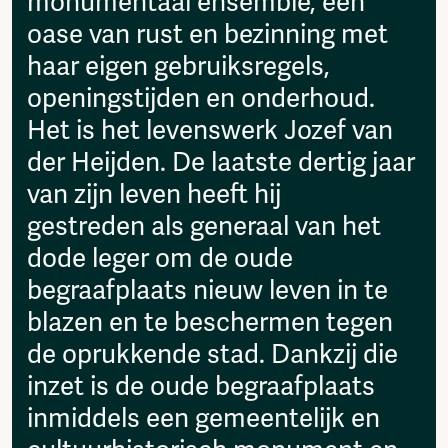
monumentaal ensemble, een
then please send it to:
Fragmenta
info@amsterdamalternative.nl
oase van rust en bezinning met
Vrij Beton
haar eigen gebruiksregels,
Vrije Ruimte festival
AADE
openingstijden en onderhoud.
AA Talks
Het is het levenswerk Jozef van
Ringfeest
der Heijden. De laatste dertig jaar
AA Academy
van zijn leven heeft hij
Members
gestreden als generaal van het
Log in to portal
CMS for venues
dode leger om de oude
begraafplaats nieuw leven in te
blazen en te beschermen tegen
de oprukkende stad. Dankzij die
inzet is de oude begraafplaats
inmiddels een gemeentelijk en