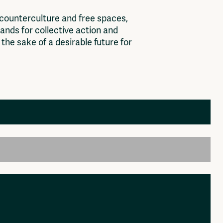
c
o
u
n
t
e
r
c
u
l
t
u
r
e
a
n
d
f
r
e
e
s
p
a
c
e
s
,
a
n
d
s
f
o
r
c
o
l
l
e
c
t
i
v
e
a
c
t
i
o
n
a
n
d
t
h
e
s
a
k
e
o
f
a
d
e
s
i
r
a
b
l
e
f
u
t
u
r
e
f
o
r
Members
Log in to portal
CMS for venues
, organisation, platform. colelctive that should be
k then please send it to: