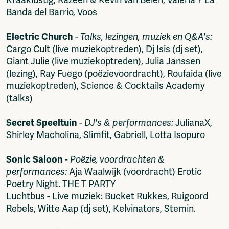
Kraaklustig, Razeen & Kevin van Belen, Valeria Y La
Banda del Barrio, Voos
Electric Church
-
Talks, lezingen, muziek en Q&A's:
Cargo Cult (live muziekoptreden), Dj Isis (dj set),
Giant Julie (live muziekoptreden), Julia Janssen
(lezing), Ray Fuego (poëzievoordracht), Roufaida (live
muziekoptreden), Science & Cocktails Academy
(talks)
Secret Speeltuin
-
DJ's & performances:
JulianaX,
Shirley Macholina, Slimfit, Gabriell, Lotta Isopuro
Sonic Saloon
-
Poëzie, voordrachten &
performances:
Aja Waalwijk (voordracht) Erotic
Poetry Night. THE T PARTY
Luchtbus - Live muziek: Bucket Rukkes, Ruigoord
Rebels, Witte Aap (dj set), Kelvinators, Stemin.