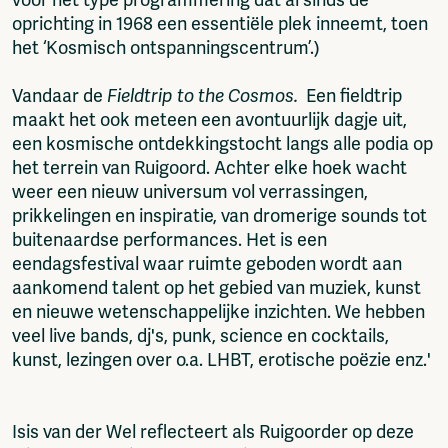
voor het type programmering dat al sinds de
oprichting in 1968 een essentiële plek inneemt, toen
het ‘Kosmisch ontspanningscentrum’.)
Vandaar de
Fieldtrip to the Cosmos.
Een fieldtrip
maakt het ook meteen een avontuurlijk dagje uit,
een kosmische ontdekkingstocht langs alle podia op
het terrein van Ruigoord. Achter elke hoek wacht
weer een nieuw universum vol verrassingen,
prikkelingen en inspiratie, van dromerige sounds tot
buitenaardse performances. Het is een
eendagsfestival waar ruimte geboden wordt aan
aankomend talent op het gebied van muziek, kunst
en nieuwe wetenschappelijke inzichten. We hebben
veel live bands, dj's, punk, science en cocktails,
kunst, lezingen over o.a. LHBT, erotische poëzie enz.'
Isis van der Wel reflecteert als Ruigoorder op deze