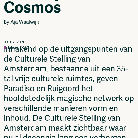
Cosmos
Video
Podcasts
Music
By Aja Waalwijk
Network
About
03-07-2026
Contact
Inhakend op de uitgangspunten van
Issue #067
Subscribe
de Culturele Stelling van
Jobs / Internships
Join
Amsterdam, bestaande uit een 35-
Shop
tal vrije culturele ruimtes, geven
Donate
Paradiso en Ruigoord het
Advertise
Solidariteitsfonds
hoofdstedelijk magische netwerk op
verschillende manieren vorm en
Projects
Ventilator Cinema
inhoud. De Culturele Stelling van
Anderworld Records
Amsterdam maakt zichtbaar waar
Rad-Ish
Webdocu Collectief Eigendom