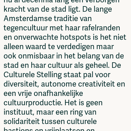
nu al decennia lang een verborgen
Fragmenta
kracht van de stad ligt. De lange
Vrij Beton
Amsterdamse traditie van
Vrije Ruimte festival
tegencultuur met haar rafelranden
AADE
AA Talks
en onverwachte hotspots is het niet
Ringfeest
alleen waard te verdedigen maar
AA Academy
ook onmisbaar in het belang van de
Members
stad en haar cultuur als geheel. De
Log in to portal
Culturele Stelling staat pal voor
CMS for venues
diversiteit, autonome creativiteit en
een vrije onafhankelijke
cultuurproductie. Het is geen
instituut, maar een ring van
solidariteit tussen culturele