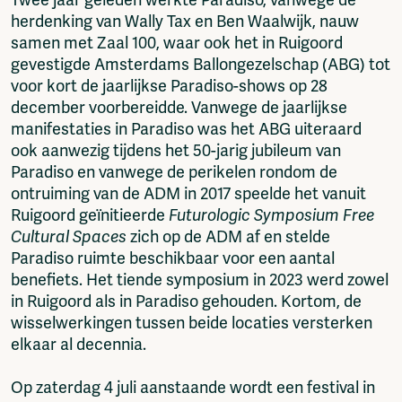
Twee jaar geleden werkte Paradiso, vanwege de
herdenking van Wally Tax en Ben Waalwijk, nauw
samen met Zaal 100, waar ook het in Ruigoord
gevestigde Amsterdams Ballongezelschap (ABG) tot
voor kort de jaarlijkse Paradiso-shows op 28
december voorbereidde. Vanwege de jaarlijkse
manifestaties in Paradiso was het ABG uiteraard
ook aanwezig tijdens het 50-jarig jubileum van
Paradiso en vanwege de perikelen rondom de
ontruiming van de ADM in 2017 speelde het vanuit
Ruigoord geïnitieerde
Futurologic Symposium Free
Cultural Spaces
zich op de ADM af en stelde
Paradiso ruimte beschikbaar voor een aantal
benefiets. Het tiende symposium in 2023 werd zowel
in Ruigoord als in Paradiso gehouden. Kortom, de
wisselwerkingen tussen beide locaties versterken
elkaar al decennia.
Op zaterdag 4 juli aanstaande wordt een festival in