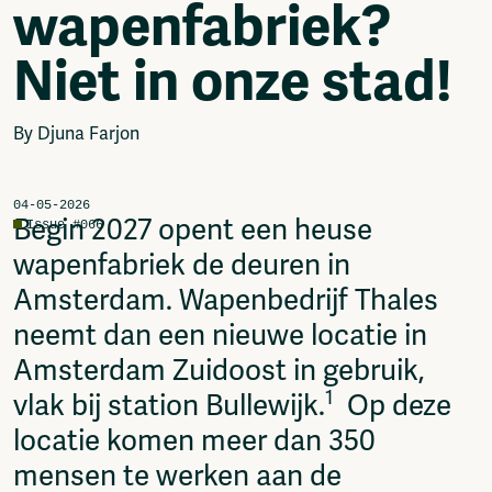
wapenfabriek?
Video
Podcasts
Niet in onze stad!
Music
Network
About
By Djuna Farjon
Contact
Subscribe
Jobs / Internships
04-05-2026
Begin 2027 opent een heuse
Issue #066
Join
wapenfabriek de deuren in
Shop
Donate
Amsterdam. Wapenbedrijf Thales
Advertise
neemt dan een nieuwe locatie in
Solidariteitsfonds
Amsterdam Zuidoost in gebruik,
Projects
1
vlak bij station Bullewijk.
Op deze
Ventilator Cinema
locatie komen meer dan 350
Anderworld Records
Rad-Ish
mensen te werken aan de
Webdocu Collectief Eigendom