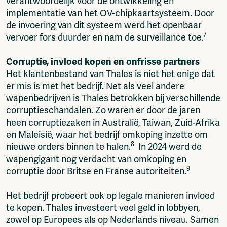
verantwoordelijk voor de ontwikkeling en
implementatie van het OV-chipkaartsysteem. Door
de invoering van dit systeem werd het openbaar
7
vervoer fors duurder en nam de surveillance toe.
Corruptie, invloed kopen en onfrisse partners
Het klantenbestand van Thales is niet het enige dat
er mis is met het bedrijf. Net als veel andere
wapenbedrijven is Thales betrokken bij verschillende
corruptieschandalen. Zo waren er door de jaren
heen corruptiezaken in Australië, Taiwan, Zuid-Afrika
en Maleisië, waar het bedrijf omkoping inzette om
8
nieuwe orders binnen te halen.
In 2024 werd de
wapengigant nog verdacht van omkoping en
9
corruptie door Britse en Franse autoriteiten.
Het bedrijf probeert ook op legale manieren invloed
te kopen. Thales investeert veel geld in lobbyen,
zowel op Europees als op Nederlands niveau. Samen