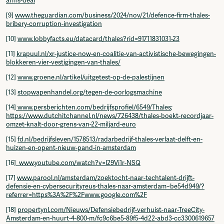
arms-deal
[9]
www.theguardian.com/business/2024/nov/21/defence-firm-thales-
bribery-corruption-investigation
[10]
www.lobbyfacts.eu/datacard/thales?rid=91711831031-23
[11]
krapuul.nl/xr-justice-now-en-coalitie-van-activistische-bewegingen-
blokkeren-vier-vestigingen-van-thales/
[12]
www.groene.nl/artikel/uitgetest-op-de-palestijnen
[13]
stopwapenhandel.org/tegen-de-oorlogsmachine
[14]
www.persberichten.com/bedrijfsprofiel/6549/Thales
;
https://www.dutchitchannel.nl/news/726438/thales-boekt-recordjaar-
omzet-knalt-door-grens-van-22-miljard-euro
[15]
fd.nl/bedrijfsleven/1578513/radarbedrijf-thales-verlaat-delft-en-
huizen-en-opent-nieuw-pand-in-amsterdam
[16]
www.youtube.com/watch?v=l29Vi1r-NSQ
[17]
www.parool.nl/amsterdam/zoektocht-naar-techtalent-drijft-
defensie-en-cybersecurityreus-thales-naar-amsterdam~be54d949/?
referrer=https%3A%2F%2Fwww.google.com%2F
[18]
propertynl.com/Nieuws/Defensiebedrijf-verhuist-naar-TreeCity-
Amsterdam-en-huurt-4-800-m/fc9c6be5-89f5-4d22-abd3-cc3300619657