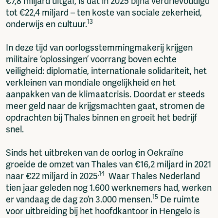
€7,8 miljard uitgaf, is dat in 2025 bijna verdrievoudigd
tot €22,4 miljard – ten koste van sociale zekerheid,
13
onderwijs en cultuur.
In deze tijd van oorlogsstemmingmakerij krijgen
militaire ‘oplossingen’ voorrang boven echte
veiligheid: diplomatie, internationale solidariteit, het
verkleinen van mondiale ongelijkheid en het
aanpakken van de klimaatcrisis. Doordat er steeds
meer geld naar de krijgsmachten gaat, stromen de
opdrachten bij Thales binnen en groeit het bedrijf
snel.
Sinds het uitbreken van de oorlog in Oekraïne
groeide de omzet van Thales van €16,2 miljard in 2021
.14
naar €22 miljard in 2025
Waar Thales Nederland
tien jaar geleden nog 1.600 werknemers had, werken
15
er vandaag de dag zo’n 3.000 mensen.
De ruimte
voor uitbreiding bij het hoofdkantoor in Hengelo is