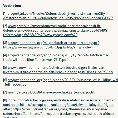
Voetnoten:
[1]
propertynl.com/Nieuws/Defensiebedrijf-verhuist-naar-TreeCity-
Amsterdam-en-huurt-4-800-m/fc9c6be5-89f5-4d22-abd3-cc3300619657
[2]
www.parool.nl/amsterdam/zoektocht-naar-techtalent-drijft-
defensie-en-cybersecurityreus-thales-naar-amsterdam~be54d949/?
referrer=https%3A%2F%2Fwww.google.com%2F
[3]
stopwapenhandel.org/major-dutch-arms-export-to-egypt/
;
https://www.instagram.com/p/DRUpg3wiNja/?img_index=1
[4]
stopwapenhandel.org/app/uploads/2015/11/Report-Dutch-arms-
trade-with-coalition-Yemen-war_23-11.pdf
[5]
www.trouw.nl/binnenland/activisten-beschuldigen-thales-van-
leveren-militaire-onderdelen-aan-israel-bloederige-business~be3f8522/
[6]
stopwapenhandel.org/app/uploads/2018/04/business_of_building_wal
_full_report.pdf
[7]
nos.nl/artikel/130088-tarieven-ov-chipkaart-onderzocht
[8]
corruption-tracker.org/case/australias-adelaide-class-sustainment-
contracts
;
https://corruption-tracker.org/case/taiwans-lafayette-frigate-
affair
;
https://corruption-tracker.org/case/the-malaysian-scorpene-
submarine-affair
;
https://corruption-tracker.org/case/the-south-african-