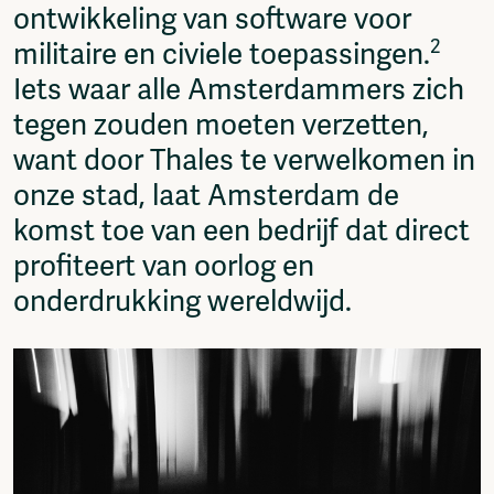
ontwikkeling van software voor
Fragmenta
2
militaire en civiele toepassingen.
Vrij Beton
Vrije Ruimte festival
Iets waar alle Amsterdammers zich
AADE
tegen zouden moeten verzetten,
AA Talks
want door Thales te verwelkomen in
Ringfeest
AA Academy
onze stad, laat Amsterdam de
Members
komst toe van een bedrijf dat direct
Log in to portal
profiteert van oorlog en
CMS for venues
onderdrukking wereldwijd.