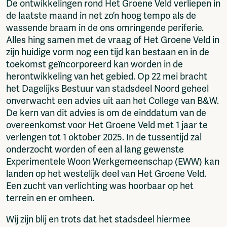
De ontwikkelingen rond Het Groene Veld verliepen in
Fragmenta
de laatste maand in net zo’n hoog tempo als de
Vrij Beton
wassende braam in de ons omringende periferie.
Vrije Ruimte festival
Alles hing samen met de vraag of Het Groene Veld in
AADE
zijn huidige vorm nog een tijd kan bestaan en in de
AA Talks
toekomst geïncorporeerd kan worden in de
Ringfeest
herontwikkeling van het gebied. Op 22 mei bracht
AA Academy
het Dagelijks Bestuur van stadsdeel Noord geheel
onverwacht een advies uit aan het College van B&W.
Members
De kern van dit advies is om de einddatum van de
Log in to portal
overeenkomst voor Het Groene Veld met 1 jaar te
CMS for venues
verlengen tot 1 oktober 2025. In de tussentijd zal
onderzocht worden of een al lang gewenste
Experimentele Woon Werkgemeenschap (EWW) kan
landen op het westelijk deel van Het Groene Veld.
Een zucht van verlichting was hoorbaar op het
terrein en er omheen.
Wij zijn blij en trots dat het stadsdeel hiermee