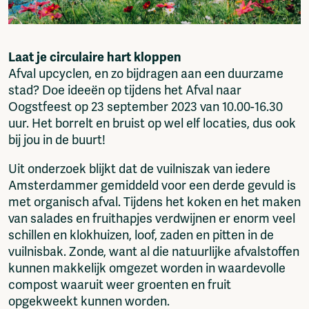
Fragmenta
Vrij Beton
Vrije Ruimte festival
Laat je circulaire hart kloppen
AADE
Afval upcyclen, en zo bijdragen aan een duurzame
AA Talks
stad? Doe ideeën op tijdens het Afval naar
Ringfeest
Oogstfeest op 23 september 2023 van 10.00-16.30
AA Academy
uur. Het borrelt en bruist op wel elf locaties, dus ook
bij jou in de buurt!
Members
Log in to portal
Uit onderzoek blijkt dat de vuilniszak van iedere
CMS for venues
Amsterdammer gemiddeld voor een derde gevuld is
met organisch afval. Tijdens het koken en het maken
van salades en fruithapjes verdwijnen er enorm veel
schillen en klokhuizen, loof, zaden en pitten in de
vuilnisbak. Zonde, want al die natuurlijke afvalstoffen
kunnen makkelijk omgezet worden in waardevolle
compost waaruit weer groenten en fruit
opgekweekt kunnen worden.