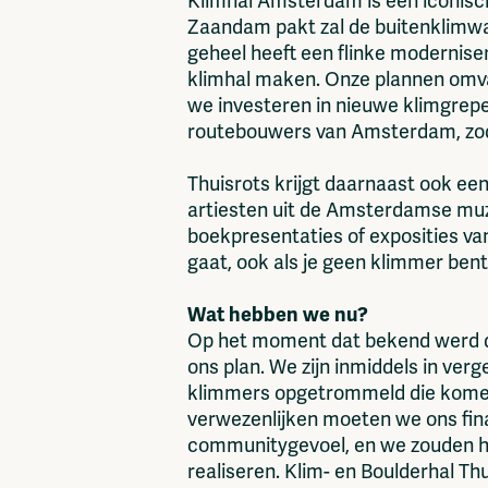
Klimhal Amsterdam is een iconisch
Zaandam pakt zal de buitenklimwan
geheel heeft een flinke modernise
klimhal maken. Onze plannen omvat
we investeren in nieuwe klimgre
routebouwers van Amsterdam, zoda
Thuisrots krijgt daarnaast ook ee
artiesten uit de Amsterdamse muz
boekpresentaties of exposities va
gaat, ook als je geen klimmer bent
Wat hebben we nu?
Op het moment dat bekend werd da
ons plan. We zijn inmiddels in ve
klimmers opgetrommeld die komen
verwezenlijken moeten we ons finan
communitygevoel, en we zouden h
realiseren. Klim- en Boulderhal 