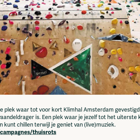
l de plek waar tot voor kort Klimhal Amsterdam gevesti
andeldrager is. Een plek waar je jezelf tot het uiterst
 kunt chillen terwijl je geniet van (live)muziek.
campagnes/thuisrots