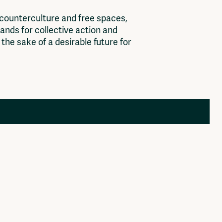
c
o
u
n
t
e
r
c
u
l
t
u
r
e
a
n
d
f
r
e
e
s
p
a
c
e
s
,
a
n
d
s
f
o
r
c
o
l
l
e
c
t
i
v
e
a
c
t
i
o
n
a
n
d
t
h
e
s
a
k
e
o
f
a
d
e
s
i
r
a
b
l
e
f
u
t
u
r
e
f
o
r
Members
Log in to portal
CMS for venues