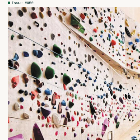
Issue #050
Network
Advertise
Solidariteitsfonds