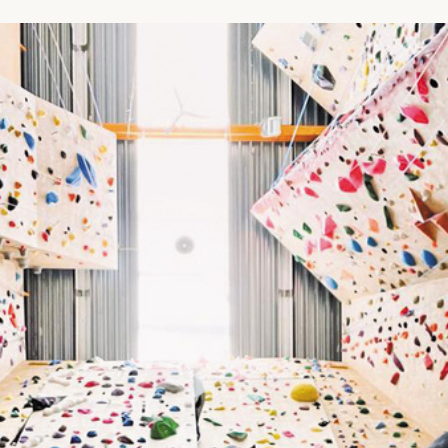
Vrije Ruimte festival
AADE
AA Talks
Ringfeest
AA Academy