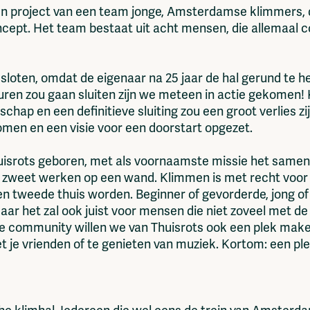
een project van een team jonge, Amsterdamse klimmers, d
cept. Het team bestaat uit acht mensen, die allemaal co
sloten, omdat de eigenaar na 25 jaar de hal gerund te h
deuren zou gaan sluiten zijn we meteen in actie gekome
p en een definitieve sluiting zou een groot verlies zi
omen en een visie voor een doorstart opgezet.
huisrots geboren, met als voornaamste missie het sam
et zweet werken op een wand. Klimmen is met recht voor 
en tweede thuis worden. Beginner of gevorderde, jong of
aar het zal ook juist voor mensen die niet zoveel met de
de community willen we van Thuisrots ook een plek mak
et je vrienden of te genieten van muziek. Kortom: een p