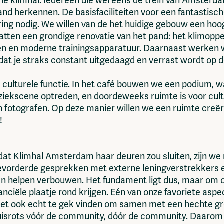
e klimhal. Iedereen die wel eens de trein van Amsterda
d herkennen. De basisfaciliteiten voor een fantastische
ring nodig. We willen van de het huidige gebouw een ho
ten een grondige renovatie van het pand: het klimopper
pen en moderne trainingsapparatuur. Daarnaast werken
t je straks constant uitgedaagd en verrast wordt op 
n culturele functie. In het café bouwen we een podium, 
iekscene optreden, en doordeweeks ruimte is voor cul
n fotografen. Op deze manier willen we een ruimte creër
!
t Klimhal Amsterdam haar deuren zou sluiten, zijn we
rgevorderde gesprekken met externe leningverstrekkers 
 helpen verbouwen. Het fundament ligt dus, maar om 
ciële plaatje rond krijgen. Eén van onze favoriete aspe
et ook echt te gek vinden om samen met een hechte gr
Thuisrots vóór de community, dóór de community. Daaro