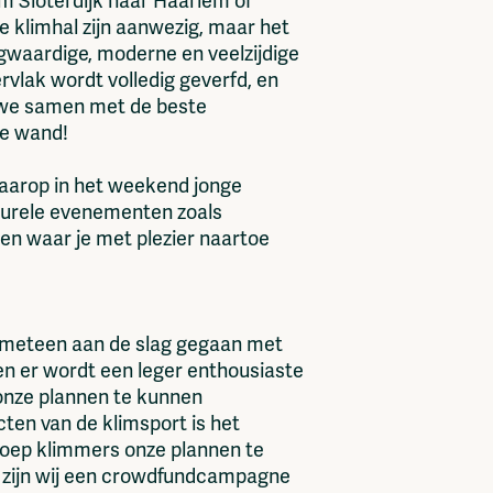
m Sloterdijk naar Haarlem of
 klimhal zijn aanwezig, maar het
ogwaardige, moderne en veelzijdige
vlak wordt volledig geverfd, en
 we samen met de beste
de wand!
waarop in het weekend jonge
turele evenementen zoals
en waar je met plezier naartoe
 meteen aan de slag gegaan met
en er wordt een leger enthousiaste
onze plannen te kunnen
cten van de klimsport is het
oep klimmers onze plannen te
m zijn wij een crowdfundcampagne