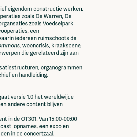
ctief eigendom constructie werken.
öperaties zoals De Warren, De
rgansaties zoals Voedselpark
oöperaties, een
 waarin iedereen ruimschoots de
ommons,
wooncrisis, kraakscene,
rwerpen die gerelateerd zijn aan
nisatiestructuren, organogrammen
hief en handleiding.
gaat versie 1.0 het wereldwijde
 en andere content blijven
nt in de OT301. Van 15:00-00:00
odcast opnames, een expo en
eden in de concertzaal.