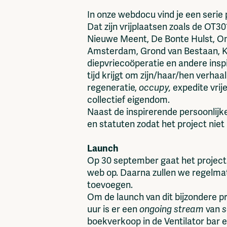
In onze webdocu vind je een serie
Dat zijn vrijplaatsen zoals de OT
Nieuwe Meent, De Bonte Hulst, On
Amsterdam, Grond van Bestaan, Ka
diepvriecoöperatie en andere insp
tijd krijgt om zijn/haar/hen verhaa
regeneratie,
occupy,
expedite vrij
collectief eigendom.
Naast de inspirerende persoonlij
en statuten zodat het project niet
Launch
Op 30 september gaat het project 
web op. Daarna zullen we regelmat
toevoegen.
Om de launch van dit bijzondere p
uur is er een
ongoing stream
van
s
boekverkoop in de Ventilator bar e