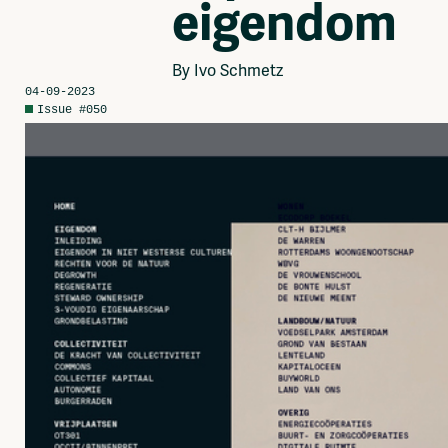
eigendom
Network
Advertise
Solidariteitsfonds
By Ivo Schmetz
04-09-2023
Issue #050