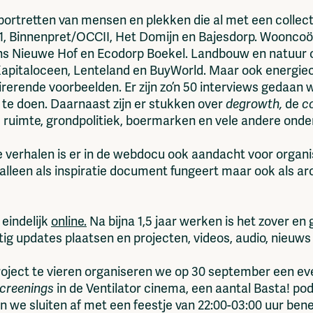
 portretten van mensen en plekken die al met een colle
301, Binnenpret/OCCII, Het Domijn en Bajesdorp. Woonco
s Nieuwe Hof en Ecodorp Boekel. Landbouw en natuur o
pitaloceen, Lenteland en BuyWorld. Maar ook energiec
irerende voorbeelden. Er zijn zo’n 50 interviews gedaan
l te doen. Daarnaast zijn er stukken over
degrowth,
de
c
e ruimte, grondpolitiek, boermarken en vele andere onde
ke verhalen is er in de webdocu ook aandacht voor orga
 alleen als inspiratie document fungeert maar ook als arc
eindelijk
online.
Na bijna 1,5 jaar werken is het zover en 
ig updates plaatsen en projecten, videos, audio, nieuws
roject te vieren organiseren we op 30 september een eve
creenings
in de Ventilator cinema, een aantal Basta! p
n we sluiten af met een feestje van 22:00-03:00 uur ben