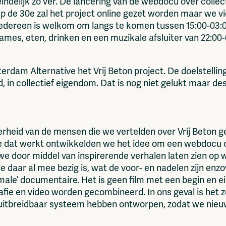
indelijk zo ver. De lancering van de webdocu over colle
 de 30e zal het project online gezet worden maar we v
edereen is welkom om langs te komen tussen 15:00-03:0
ames, eten, drinken en een muzikale afsluiter van 22:00-
rdam Alternative het Vrij Beton project. De doelstelling
tad, in collectief eigendom. Dat is nog niet gelukt maar
eid van de mensen die we vertelden over Vrij Beton ge
 dat werkt ontwikkelden we het idee om een webdocu o
we door middel van inspirerende verhalen laten zien op 
daar al mee bezig is, wat de voor- en nadelen zijn enzo
ale’ documentaire. Het is geen film met een begin en e
rafie en video worden gecombineerd. In ons geval is het 
tbreidbaar systeem hebben ontworpen, zodat we nieu