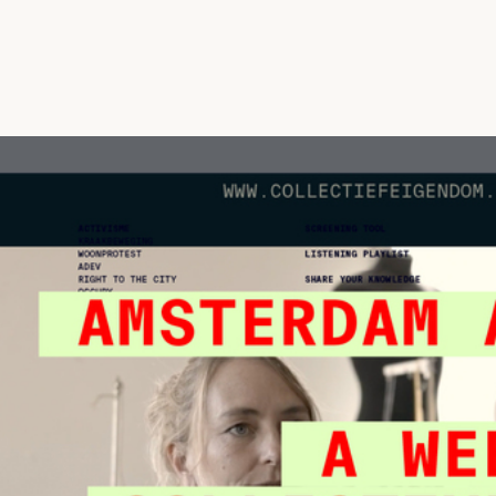
Vrije Ruimte festival
AADE
AA Talks
Ringfeest
AA Academy