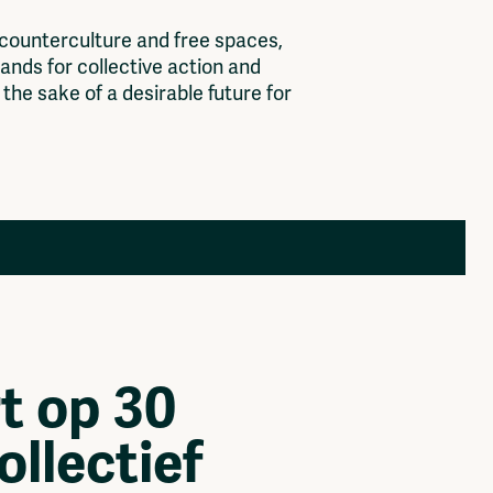
c
o
u
n
t
e
r
c
u
l
t
u
r
e
a
n
d
f
r
e
e
s
p
a
c
e
s
,
a
n
d
s
f
o
r
c
o
l
l
e
c
t
i
v
e
a
c
t
i
o
n
a
n
d
t
h
e
s
a
k
e
o
f
a
d
e
s
i
r
a
b
l
e
f
u
t
u
r
e
f
o
r
Members
Log in to portal
CMS for venues
t op 30
llectief