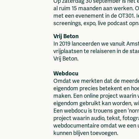
Op zaterdag 30 september is het e
al ruim 15 maanden aan werken. Op
met een evenement in de OT301. I
screenings, expo, live podcast opn
Vrij Beton
In 2019 lanceerden we vanuit Amste
vrijplaatsen te relaiseren in de s
Vrij Beton.
Webdocu
Omdat we merkten dat de meerderh
eigendom precies betekent en hoe
maken. Een online project waarin 
eigendom gebruikt kan worden, wie 
Een webdocu is trouens geen ‘norm
project waarin audio, tekst, fotog
webdocumentaire omdat we een ui
kunnen blijven toevoegen.