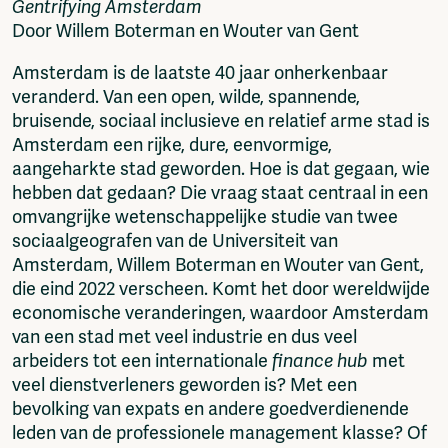
Gentrifying Amsterdam
Fragmenta
Door Willem Boterman en Wouter van Gent
Vrij Beton
Vrije Ruimte festival
Amsterdam is de laatste 40 jaar onherkenbaar
AADE
veranderd. Van een open, wilde, spannende,
AA Talks
bruisende, sociaal inclusieve en relatief arme stad is
Ringfeest
Amsterdam een rijke, dure, eenvormige,
AA Academy
aangeharkte stad geworden. Hoe is dat gegaan, wie
hebben dat gedaan? Die vraag staat centraal in een
Members
omvangrijke wetenschappelijke studie van twee
Log in to portal
sociaalgeografen van de Universiteit van
CMS for venues
Amsterdam, Willem Boterman en Wouter van Gent,
die eind 2022 verscheen. Komt het door wereldwijde
economische veranderingen, waardoor Amsterdam
van een stad met veel industrie en dus veel
arbeiders tot een internationale
finance hub
met
veel dienstverleners geworden is? Met een
bevolking van expats en andere goedverdienende
leden van de professionele management klasse? Of