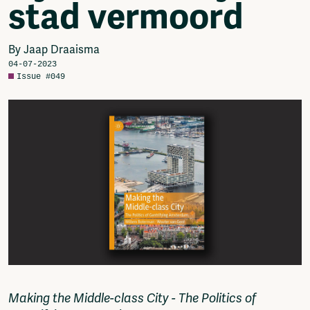
stad vermoord
Video
Podcasts
Music
By Jaap Draaisma
Network
04-07-2023
Issue #049
About
Contact
Subscribe
Jobs / Internships
Join
Shop
Donate
Advertise
Solidariteitsfonds
Projects
Ventilator Cinema
Anderworld Records
Rad-Ish
Making the Middle-class City - The Politics of
Webdocu Collectief Eigendom