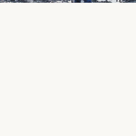
zijn camera drie jaar lang de ontwikkelingen in de Lut
er eigenlijk is. Een lange geschiedenis waarin de gemee
ners en dat nu op haar manier probeert goed te maken.
een tijdperk en dat mag niet onopgemerkt blijven. Met z
n en een monument oprichten voor een kleine polder in 
rlife.nl