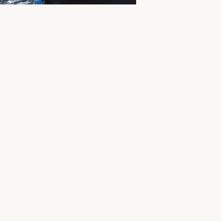
kemeerpolder. In deze periode kwam
nte Amsterdam niet altijd even
ijn film wil Melief deze
een grote stad.