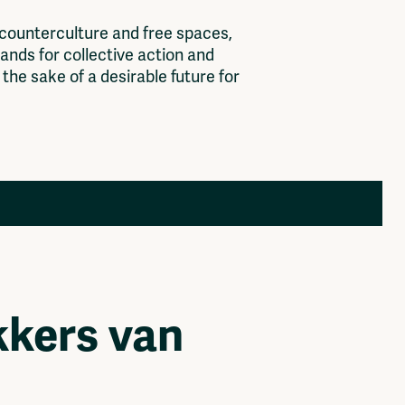
c
o
u
n
t
e
r
c
u
l
t
u
r
e
a
n
d
f
r
e
e
s
p
a
c
e
s
,
a
n
d
s
f
o
r
c
o
l
l
e
c
t
i
v
e
a
c
t
i
o
n
a
n
d
t
h
e
s
a
k
e
o
f
a
d
e
s
i
r
a
b
l
e
f
u
t
u
r
e
f
o
r
Members
Log in to portal
CMS for venues
kkers van