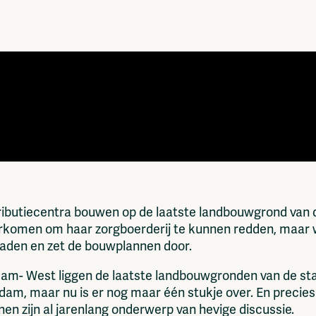
Vrije Ruimte festival
AADE
AA Talks
Ringfeest
AA Academy
butiecentra bouwen op de laatste landbouwgrond van de
rkomen om haar zorgboerderij te kunnen redden, maar
raden en zet de bouwplannen door.
dam- West liggen de laatste landbouwgronden van de s
rdam, maar nu is er nog maar één stukje over. En preci
nen zijn al jarenlang onderwerp van hevige discussie.