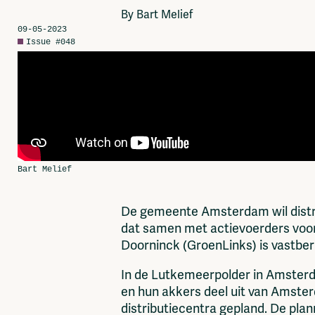
Network
By Bart Melief
Advertise
09-05-2023
Solidariteitsfonds
Issue #048
De gemeente Amsterdam wil distri
dat samen met actievoerders voo
Doorninck (GroenLinks) is vastbe
In de Lutkemeerpolder in Amster
en hun akkers deel uit van Amste
distributiecentra gepland. De plan