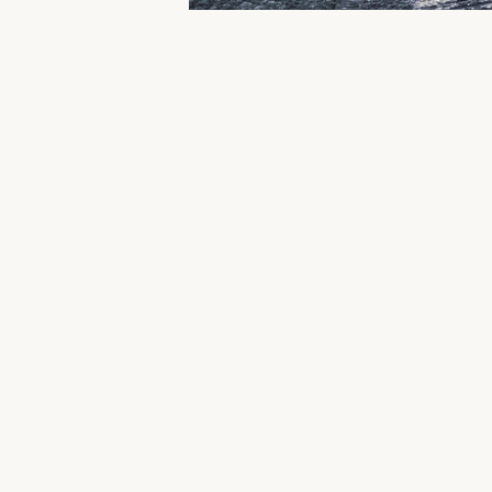
Filmmaker Bart Melief volgde met 
hij erachter hoe complex dit dossi
eerlijk is geweest naar haar bewo
Onze hoofdstad neemt afscheid van 
historische gebeurtenis vastlegge
Meer info:
info(at)filmsforlife.nl //
www.filmsfo