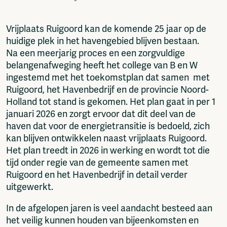
Fragmenta
Vrij Beton
Vrijplaats Ruigoord kan de komende 25 jaar op de
Vrije Ruimte festival
huidige plek in het havengebied blijven bestaan.
AADE
Na een meerjarig proces en een zorgvuldige
AA Talks
belangenafweging heeft het college van B en W
Ringfeest
ingestemd met het toekomstplan dat samen met
AA Academy
Ruigoord, het Havenbedrijf en de provincie Noord-
Holland tot stand is gekomen. Het plan gaat in per 1
Members
januari 2026 en zorgt ervoor dat dit deel van de
Log in to portal
haven dat voor de energietransitie is bedoeld, zich
CMS for venues
kan blijven ontwikkelen naast vrijplaats Ruigoord.
Het plan treedt in 2026 in werking en wordt tot die
tijd onder regie van de gemeente samen met
Ruigoord en het Havenbedrijf in detail verder
uitgewerkt.
In de afgelopen jaren is veel aandacht besteed aan
het veilig kunnen houden van bijeenkomsten en