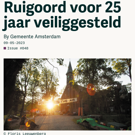
Ruigoord voor 25
Video
Podcasts
jaar veiliggesteld
Music
Network
About
By Gemeente Amsterdam
Contact
09-05-2023
Issue #048
Subscribe
Jobs / Internships
Join
Shop
Donate
Advertise
Solidariteitsfonds
Projects
Ventilator Cinema
Anderworld Records
Rad-Ish
Webdocu Collectief Eigendom