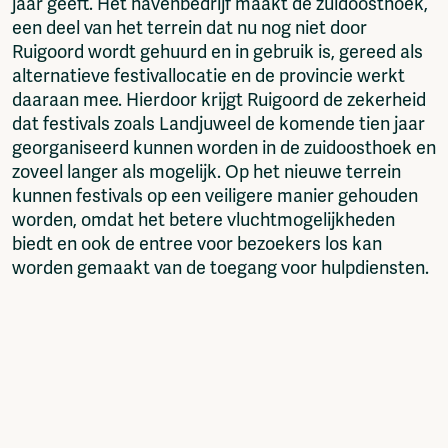
jaar geeft. Het havenbedrijf maakt de zuidoosthoek,
een deel van het terrein dat nu nog niet door
Ruigoord wordt gehuurd en in gebruik is, gereed als
alternatieve festivallocatie en de provincie werkt
daaraan mee. Hierdoor krijgt Ruigoord de zekerheid
dat festivals zoals Landjuweel de komende tien jaar
georganiseerd kunnen worden in de zuidoosthoek en
zoveel langer als mogelijk. Op het nieuwe terrein
kunnen festivals op een veiligere manier gehouden
worden, omdat het betere vluchtmogelijkheden
biedt en ook de entree voor bezoekers los kan
worden gemaakt van de toegang voor hulpdiensten.
Ook mag Ruigoord het aantal ateliers voor
kunstenaars uitbreiden, zodat het aanbod wordt
verbreed en ook aan jonge creatieven atelierruimte
kan worden geboden. De kerk van Ruigoord ligt op
een plek in het havengebied waar nu en zeker in de
komende jaren een hoger veiligheidsrisico zal