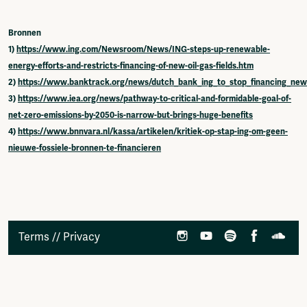
Bronnen
1)
https://www.ing.com/Newsroom/News/ING-steps-up-renewable-
energy-efforts-and-restricts-financing-of-new-oil-gas-fields.htm
2)
https://www.banktrack.org/news/dutch_bank_ing_to_stop_financing_new
3)
https://www.iea.org/news/pathway-to-critical-and-formidable-goal-of-
net-zero-emissions-by-2050-is-narrow-but-brings-huge-benefits
4)
https://www.bnnvara.nl/kassa/artikelen/kritiek-op-stap-ing-om-geen-
nieuwe-fossiele-bronnen-te-financieren
Terms
//
Privacy