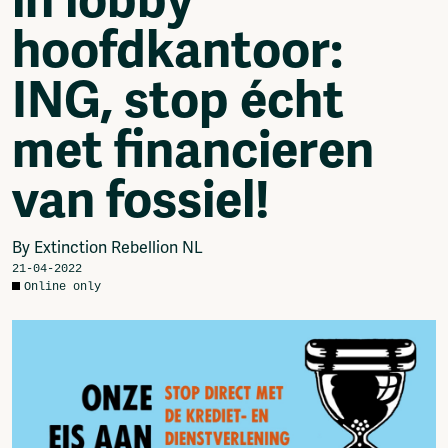
in lobby
Podcasts
Shop
hoofdkantoor:
Music
Donate
Network
Advertise
Solidariteitsfonds
ING, stop écht
Projects
met financieren
Ventilator Cinema
Anderworld Records
van fossiel!
Rad-Ish
Webdocu Collectief Eigendom
Fragmenta
By Extinction Rebellion NL
Vrij Beton
21-04-2022
Vrije Ruimte festival
Online only
AADE
AA Talks
Ringfeest
AA Academy
Members
Log in to portal